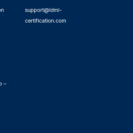
on
support@ldmi-
certification.com
p –