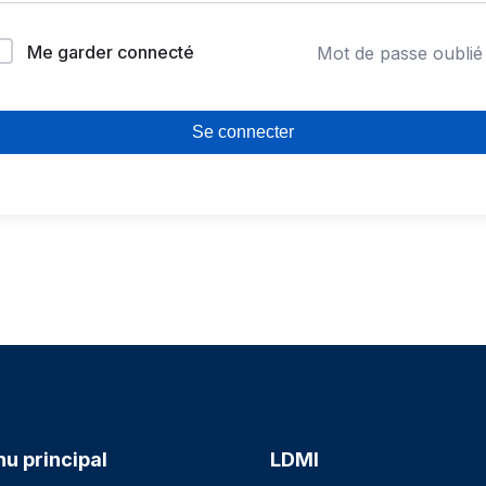
Me garder connecté
Mot de passe oublié
Se connecter
u principal
LDMI