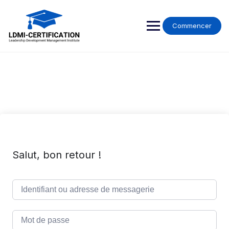
Skip
to
content
Commencer
Salut, bon retour !