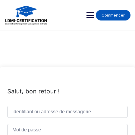
Skip
to
content
Commencer
Salut, bon retour !