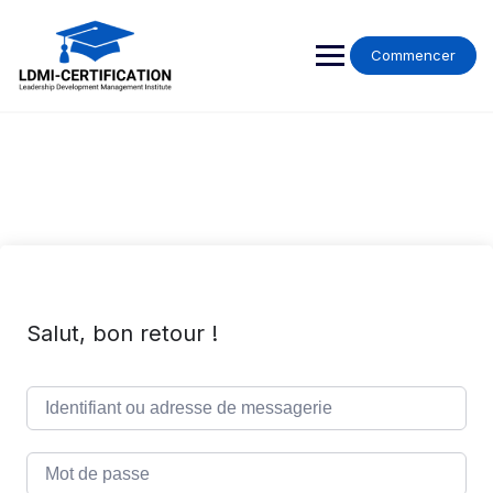
Skip
to
content
Commencer
Salut, bon retour !