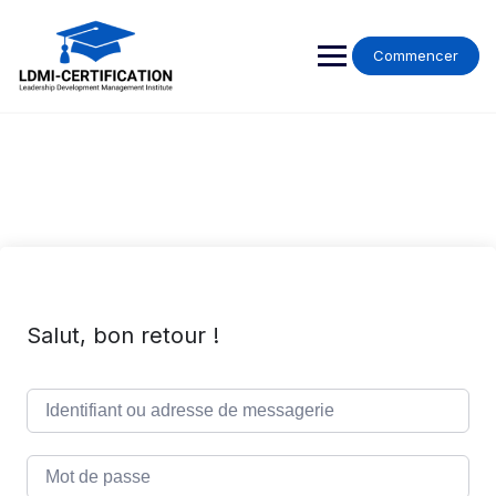
Skip
to
content
Commencer
Salut, bon retour !