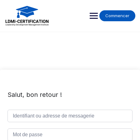
Skip
to
content
Commencer
Salut, bon retour !