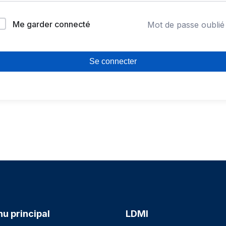
Me garder connecté
Mot de passe oublié
Se connecter
u principal
LDMI