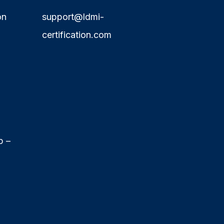
on
support@ldmi-
certification.com
p –