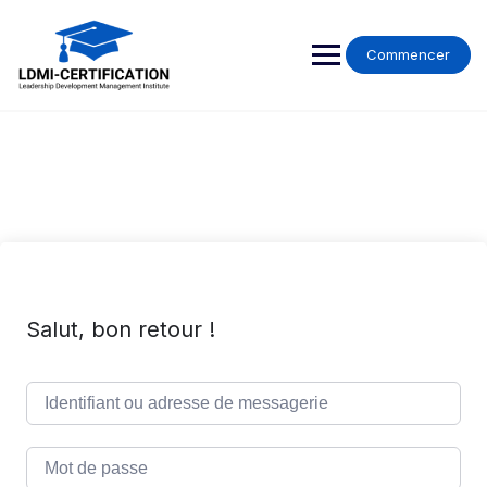
Skip
to
content
Commencer
Salut, bon retour !