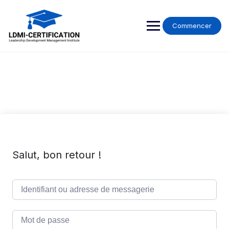
Skip
to
content
Commencer
Salut, bon retour !