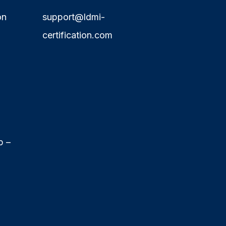
on
support@ldmi-
certification.com
p –