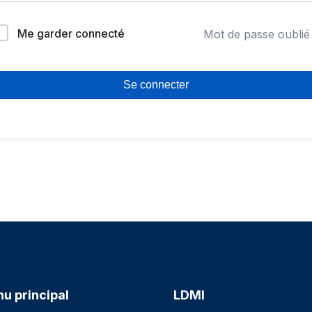
Me garder connecté
Mot de passe oublié
Se connecter
u principal
LDMI