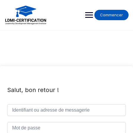
Skip
to
content
Commencer
Salut, bon retour !