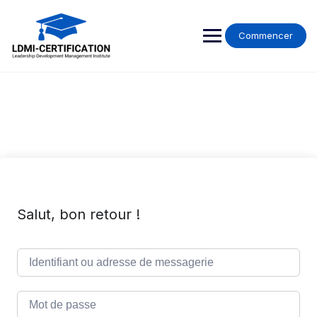
Skip
to
content
Commencer
Salut, bon retour !