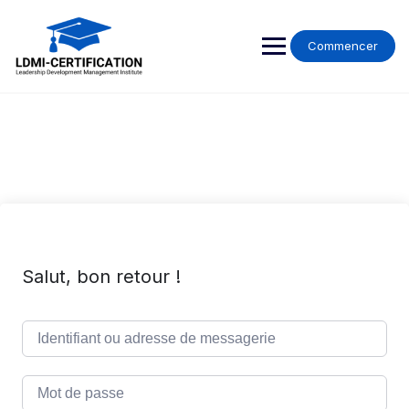
Skip
to
content
Commencer
Salut, bon retour !