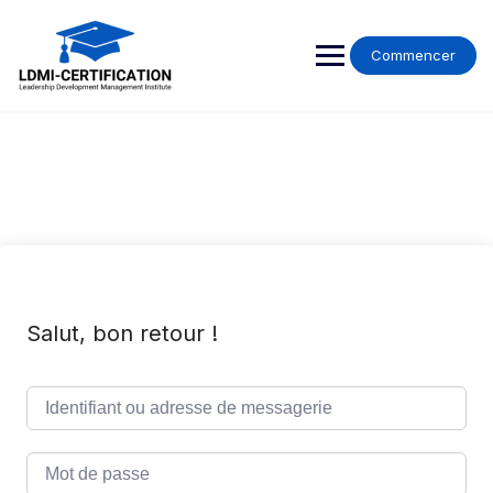
Skip
to
content
Commencer
Salut, bon retour !