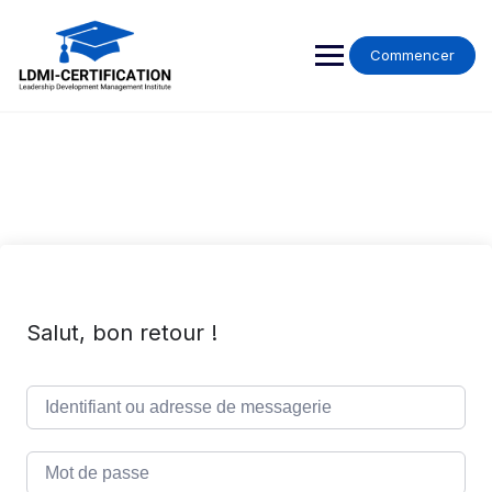
Skip
to
content
Commencer
Salut, bon retour !