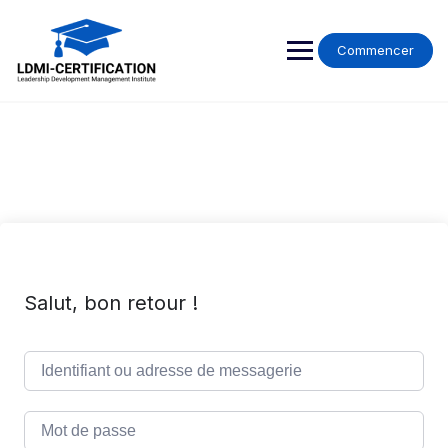
Skip
to
content
Commencer
Salut, bon retour !