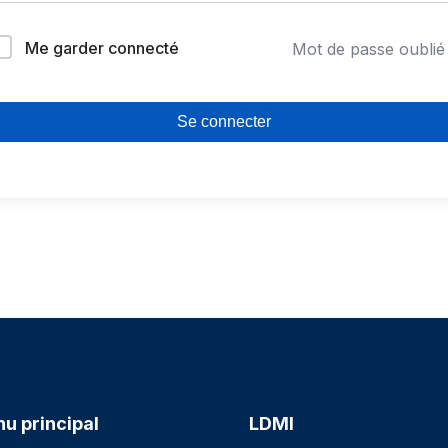
Me garder connecté
Mot de passe oublié
Se connecter
u principal
LDMI