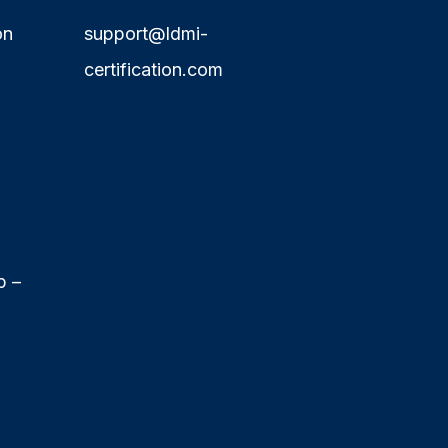
on
support@ldmi-
certification.com
p –